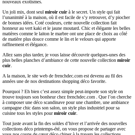
nouveaux exotismes.
Un joli mix, dont seul
miroir cuir
à le secret. Un style qui fait
l’unanimité à la maison, où il est facile de s’y retrouver, d’y piocher
de bonnes idées. Coté couleurs, cette nouvelle collection fait
honneur au vert kaki et le jaune moutard. Chic et élégante les belles
matières comme le laiton le marbre ont une place de choix au côté
de matière plus douce comme le lin et le velours qui apporte
raffinement et élégance.
Allez sans plus tarder, je vous laisse découvrir quelques-unes des
plus belles planches d’ambiance de cette nouvelle collection
miroir
cuir
.
A la maison, le site web de frenchdec.com est devenu au fil des
années une de nos destinations shopping déco favorite.
Pourquoi ? Eh bien c’est assez simple peut-importe son style on
trouve toujours son bonheur chez frenchdec.com . Que l’on cherche
à composer une déco scandinave pour une chambre, une ambiance
campagne chic dans son salon, un style plus industriel pour sa
cuisine tous les styles pour
miroir cuir
.
Tout juste avant la fin des soldes d’hiver et l’arrivée des nouvelles
collections déco printemps-été, on vous propose de partager avec
vous nos coups de cœur déco chiner à la travers les collections