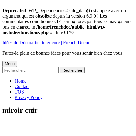
Deprecated
: WP_Dependencies->add_data() est appelé avec un
argument qui est
obsolète
depuis la version 6.9.0 ! Les
commentaires conditionnels IE sont ignorés par tous les navigateurs
pris en charge. in
/home/frenchdec/public_html/wp-
includes/functions.php
on line
6170
Aller
Idées de Décoration intérieure | French Decor
au
contenu
Faites-le plein de bonnes idées pour vous sentir bien chez vous
Menu
Menu
Rechercher :
principal
Home
Contact
TOS
Privacy Policy
miroir cuir