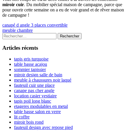
miroir cuir
. Du mobilier spécial maison de campagne, parce que
pour ouvrir cette semaine on a eu de voir grand et de rêver maison
de campagne !
Navigation
Previous
canapé d angle 3 places convertible
article:
Next
meuble chambre
de
article:
Colonne
Rechercher :
l’article
latérale
Articles récents
principale
tapis gris turquoise
table basse acajou
sommier tapissier
miroir design salle de bain
meuble à chaussures noir laqué
fauteuil cuir une place
canape pas cher angle
location casier vestiaire
tapis poil long blanc
etageres modulables en metal
table basse salon en verre
lit coffre
miroir bois rond
fauteuil design avec repose pied