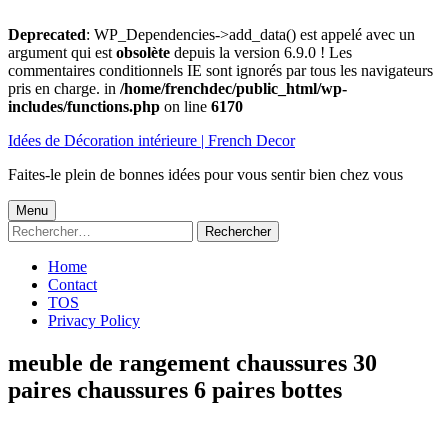
Deprecated
: WP_Dependencies->add_data() est appelé avec un
argument qui est
obsolète
depuis la version 6.9.0 ! Les
commentaires conditionnels IE sont ignorés par tous les navigateurs
pris en charge. in
/home/frenchdec/public_html/wp-
includes/functions.php
on line
6170
Aller
Idées de Décoration intérieure | French Decor
au
contenu
Faites-le plein de bonnes idées pour vous sentir bien chez vous
Menu
Menu
Rechercher :
principal
Home
Contact
TOS
Privacy Policy
meuble de rangement chaussures 30
paires chaussures 6 paires bottes