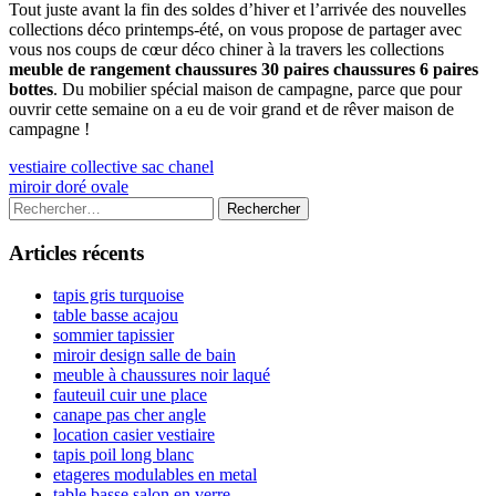
Tout juste avant la fin des soldes d’hiver et l’arrivée des nouvelles
collections déco printemps-été, on vous propose de partager avec
vous nos coups de cœur déco chiner à la travers les collections
meuble de rangement chaussures 30 paires chaussures 6 paires
bottes
. Du mobilier spécial maison de campagne, parce que pour
ouvrir cette semaine on a eu de voir grand et de rêver maison de
campagne !
Navigation
Previous
vestiaire collective sac chanel
article:
Next
miroir doré ovale
de
article:
Colonne
Rechercher :
l’article
latérale
Articles récents
principale
tapis gris turquoise
table basse acajou
sommier tapissier
miroir design salle de bain
meuble à chaussures noir laqué
fauteuil cuir une place
canape pas cher angle
location casier vestiaire
tapis poil long blanc
etageres modulables en metal
table basse salon en verre