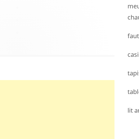
meu
cha
faut
casi
tapi
tabl
lit 