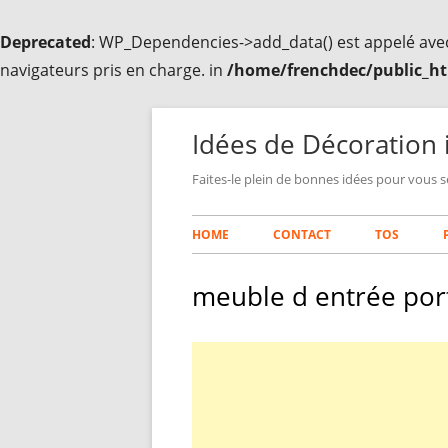
Deprecated
: WP_Dependencies->add_data() est appelé ave
navigateurs pris en charge. in
/home/frenchdec/public_ht
Aller
au
Idées de Décoration 
contenu
Faites-le plein de bonnes idées pour vous s
Menu
HOME
CONTACT
TOS
principal
meuble d entrée por