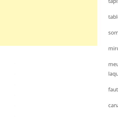
tapi
h
e
tab
r
:
som
miro
meu
laq
faut
can