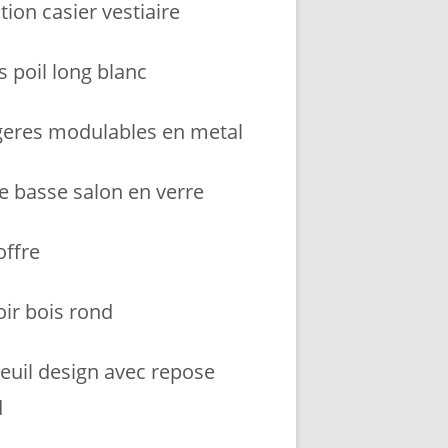
tion casier vestiaire
s poil long blanc
geres modulables en metal
le basse salon en verre
coffre
oir bois rond
teuil design avec repose
d