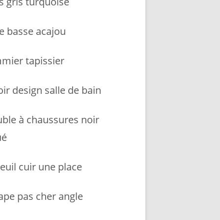
s gris turquoise
le basse acajou
mier tapissier
ir design salle de bain
ble à chaussures noir
ué
euil cuir une place
ape pas cher angle