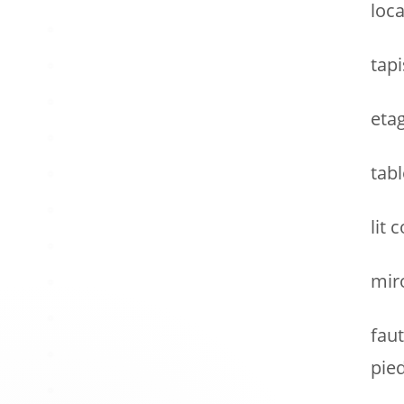
loca
tapi
eta
tab
lit 
mir
fau
pie