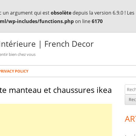
c un argument qui est
obsolète
depuis la version 6.9.0 ! Le
ml/wp-includes/functions.php
on line
6170
intérieure | French Decor
entir bien chez vous
PRIVACY POLICY
te manteau et chaussures ikea
R
Co
e
lat
c
h
pri
AR
e
r
c