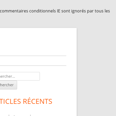
s commentaires conditionnels IE sont ignorés par tous les
lonne
érale
ncipale
TICLES RÉCENTS