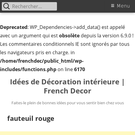
Rechercher :
Menu
Menu
principal
Deprecated
: WP_Dependencies->add_data() est appelé
avec un argument qui est
obsolète
depuis la version 6.9.0 !
Les commentaires conditionnels IE sont ignorés par tous
les navigateurs pris en charge. in
/home/frenchdec/public_html/wp-
includes/functions.php
on line
6170
Aller
Idées de Décoration intérieure |
au
French Decor
contenu
Faites-le plein de bonnes idées pour vous sentir bien chez vous
fauteuil rouge