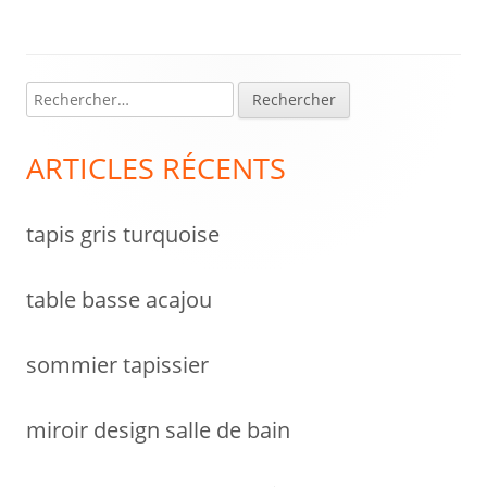
l’article
R
Colonne
e
latérale
c
ARTICLES RÉCENTS
h
principale
e
tapis gris turquoise
r
c
h
table basse acajou
e
r
sommier tapissier
:
miroir design salle de bain