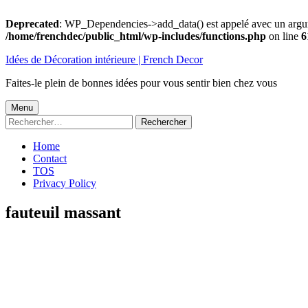
Deprecated
: WP_Dependencies->add_data() est appelé avec un argu
/home/frenchdec/public_html/wp-includes/functions.php
on line
6
Aller
Idées de Décoration intérieure | French Decor
au
contenu
Faites-le plein de bonnes idées pour vous sentir bien chez vous
Menu
Menu
Rechercher :
principal
Home
Contact
TOS
Privacy Policy
fauteuil massant