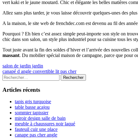
vert kaki et le jaune moutard. Chic et élégante les belles matières co
Allez sans plus tarder, je vous laisse découvrir quelques-unes des plu
A la maison, le site web de frenchdec.com est devenu au fil des année
Pourquoi ? Eh bien c’est assez simple peut-importe son style on tr
chic dans son salon, un style plus industriel pour sa cuisine tous les s
Tout juste avant la fin des soldes d’hiver et l’arrivée des nouvelles c
massant
. Du mobilier spécial maison de campagne, parce que pour ou
Navigation
Previous
salon de jardin jardin
article:
Next
canapé d angle convertible lit pas cher
de
article:
Colonne
Rechercher :
l’article
latérale
Articles récents
principale
tapis gris turquoise
table basse acajou
sommier tapissier
miroir design salle de bain
meuble à chaussures noir laqué
fauteuil cuir une place
canape pas cher angle