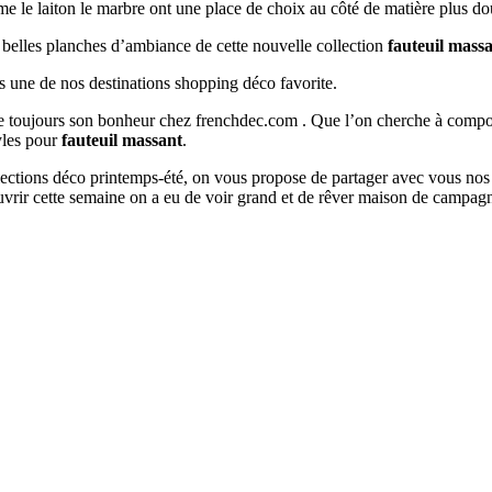
mme le laiton le marbre ont une place de choix au côté de matière plus do
s belles planches d’ambiance de cette nouvelle collection
fauteuil mass
s une de nos destinations shopping déco favorite.
ouve toujours son bonheur chez frenchdec.com . Que l’on cherche à co
tyles pour
fauteuil massant
.
ollections déco printemps-été, on vous propose de partager avec vous nos
vrir cette semaine on a eu de voir grand et de rêver maison de campagn