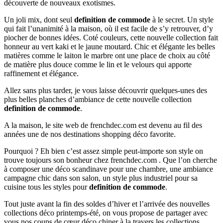
découverte de nouveaux exotismes.
Un joli mix, dont seul
definition de commode
à le secret. Un style
qui fait l’unanimité à la maison, où il est facile de s’y retrouver, d’y
piocher de bonnes idées. Coté couleurs, cette nouvelle collection fait
honneur au vert kaki et le jaune moutard. Chic et élégante les belles
matières comme le laiton le marbre ont une place de choix au côté
de matière plus douce comme le lin et le velours qui apporte
raffinement et élégance.
Allez sans plus tarder, je vous laisse découvrir quelques-unes des
plus belles planches d’ambiance de cette nouvelle collection
definition de commode
.
A la maison, le site web de frenchdec.com est devenu au fil des
années une de nos destinations shopping déco favorite.
Pourquoi ? Eh bien c’est assez simple peut-importe son style on
trouve toujours son bonheur chez frenchdec.com . Que l’on cherche
à composer une déco scandinave pour une chambre, une ambiance
campagne chic dans son salon, un style plus industriel pour sa
cuisine tous les styles pour
definition de commode
.
Tout juste avant la fin des soldes d’hiver et l’arrivée des nouvelles
collections déco printemps-été, on vous propose de partager avec
vous nos coups de cœur déco chiner à la travers les collections