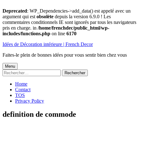
Deprecated
: WP_Dependencies->add_data() est appelé avec un
argument qui est
obsolète
depuis la version 6.9.0 ! Les
commentaires conditionnels IE sont ignorés par tous les navigateurs
pris en charge. in
/home/frenchdec/public_html/wp-
includes/functions.php
on line
6170
Aller
Idées de Décoration intérieure | French Decor
au
contenu
Faites-le plein de bonnes idées pour vous sentir bien chez vous
Menu
Menu
Rechercher :
principal
Home
Contact
TOS
Privacy Policy
definition de commode