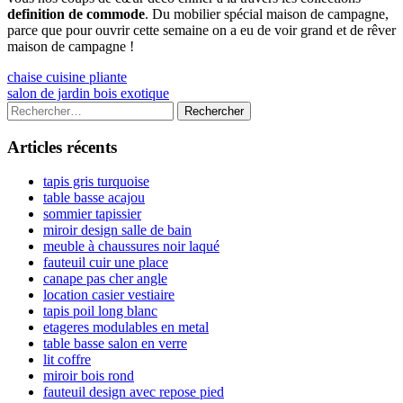
definition de commode
. Du mobilier spécial maison de campagne,
parce que pour ouvrir cette semaine on a eu de voir grand et de rêver
maison de campagne !
Navigation
Previous
chaise cuisine pliante
article:
Next
salon de jardin bois exotique
de
article:
Colonne
Rechercher :
l’article
latérale
Articles récents
principale
tapis gris turquoise
table basse acajou
sommier tapissier
miroir design salle de bain
meuble à chaussures noir laqué
fauteuil cuir une place
canape pas cher angle
location casier vestiaire
tapis poil long blanc
etageres modulables en metal
table basse salon en verre
lit coffre
miroir bois rond
fauteuil design avec repose pied