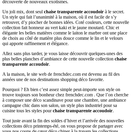
découverte de nouveaux exotismes.
Un joli mix, dont seul
chaise transparente accoudoir
à le secret.
Un style qui fait l’unanimité à la maison, où il est facile de s’y
retrouver, d’y piocher de bonnes idées. Coté couleurs, cette nouvelle
collection fait honneur au vert kaki et le jaune moutard. Chic et
élégante les belles matières comme le laiton le marbre ont une place
de choix au côté de matière plus douce comme le lin et le velours
qui apporte raffinement et élégance.
Allez sans plus tarder, je vous laisse découvrir quelques-unes des
plus belles planches d’ambiance de cette nouvelle collection
chaise
transparente accoudoir
.
A la maison, le site web de frenchdec.com est devenu au fil des
années une de nos destinations shopping déco favorite.
Pourquoi ? Eh bien c’est assez simple peut-importe son style on
trouve toujours son bonheur chez frenchdec.com . Que l’on cherche
à composer une déco scandinave pour une chambre, une ambiance
campagne chic dans son salon, un style plus industriel pour sa
cuisine tous les styles pour
chaise transparente accoudoir
.
Tout juste avant la fin des soldes d’hiver et l’arrivée des nouvelles
collections déco printemps-été, on vous propose de partager avec
vous nos coups de cœur déco chiner à la travers les collections