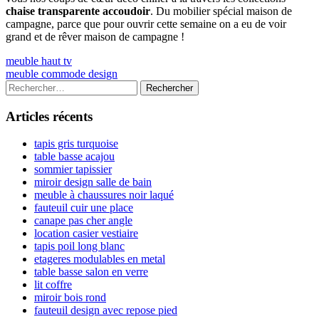
chaise transparente accoudoir
. Du mobilier spécial maison de
campagne, parce que pour ouvrir cette semaine on a eu de voir
grand et de rêver maison de campagne !
Navigation
Previous
meuble haut tv
article:
Next
meuble commode design
de
article:
Colonne
Rechercher :
l’article
latérale
Articles récents
principale
tapis gris turquoise
table basse acajou
sommier tapissier
miroir design salle de bain
meuble à chaussures noir laqué
fauteuil cuir une place
canape pas cher angle
location casier vestiaire
tapis poil long blanc
etageres modulables en metal
table basse salon en verre
lit coffre
miroir bois rond
fauteuil design avec repose pied