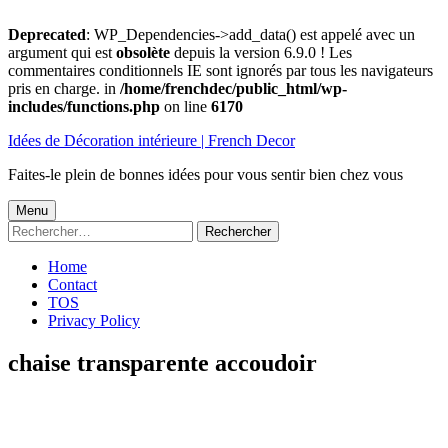
Deprecated
: WP_Dependencies->add_data() est appelé avec un
argument qui est
obsolète
depuis la version 6.9.0 ! Les
commentaires conditionnels IE sont ignorés par tous les navigateurs
pris en charge. in
/home/frenchdec/public_html/wp-
includes/functions.php
on line
6170
Aller
Idées de Décoration intérieure | French Decor
au
contenu
Faites-le plein de bonnes idées pour vous sentir bien chez vous
Menu
Menu
Rechercher :
principal
Home
Contact
TOS
Privacy Policy
chaise transparente accoudoir