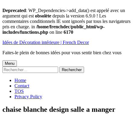
Deprecated
: WP_Dependencies->add_data() est appelé avec un
argument qui est
obsolète
depuis la version 6.9.0 ! Les
commentaires conditionnels IE sont ignorés par tous les navigateurs
pris en charge. in
/home/frenchdec/public_html/wp-
includes/functions.php
on line
6170
Aller
Idées de Décoration intérieure | French Decor
au
contenu
Faites-le plein de bonnes idées pour vous sentir bien chez vous
Menu
Menu
Rechercher :
principal
Home
Contact
TOS
Privacy Policy
chaise blanche design salle a manger