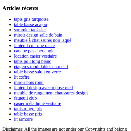
l’article
latérale
Articles récents
principale
tapis gris turquoise
table basse acajou
sommier tapissier
miroir design salle de bain
meuble à chaussures noir laqué
fauteuil cuir une place
canape pas cher angle
location casier vestiaire
tapis poil long blanc
etageres modulables en metal
table basse salon en verre
lit coffre
miroir bois rond
fauteuil design avec repose pied
meuble de rangement chaussures design
fauteuil club
casier métallique vestiaire
tapis rouge gris
table basse prix
lit armoire
Disclaimer: All the images are not under our Copyrights and belong