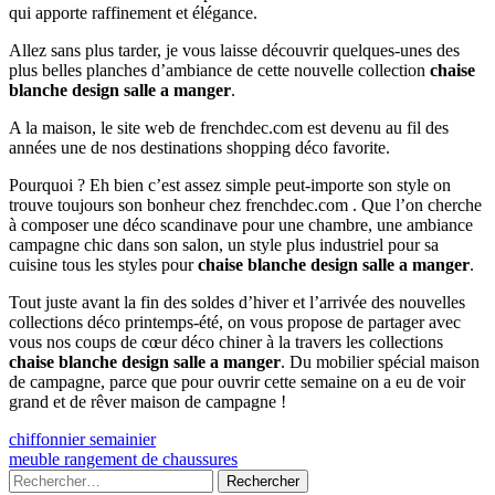
qui apporte raffinement et élégance.
Allez sans plus tarder, je vous laisse découvrir quelques-unes des
plus belles planches d’ambiance de cette nouvelle collection
chaise
blanche design salle a manger
.
A la maison, le site web de frenchdec.com est devenu au fil des
années une de nos destinations shopping déco favorite.
Pourquoi ? Eh bien c’est assez simple peut-importe son style on
trouve toujours son bonheur chez frenchdec.com . Que l’on cherche
à composer une déco scandinave pour une chambre, une ambiance
campagne chic dans son salon, un style plus industriel pour sa
cuisine tous les styles pour
chaise blanche design salle a manger
.
Tout juste avant la fin des soldes d’hiver et l’arrivée des nouvelles
collections déco printemps-été, on vous propose de partager avec
vous nos coups de cœur déco chiner à la travers les collections
chaise blanche design salle a manger
. Du mobilier spécial maison
de campagne, parce que pour ouvrir cette semaine on a eu de voir
grand et de rêver maison de campagne !
Navigation
Previous
chiffonnier semainier
article:
Next
meuble rangement de chaussures
de
article:
Colonne
Rechercher :