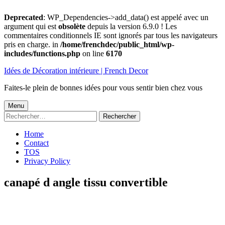
Deprecated
: WP_Dependencies->add_data() est appelé avec un
argument qui est
obsolète
depuis la version 6.9.0 ! Les
commentaires conditionnels IE sont ignorés par tous les navigateurs
pris en charge. in
/home/frenchdec/public_html/wp-
includes/functions.php
on line
6170
Aller
Idées de Décoration intérieure | French Decor
au
contenu
Faites-le plein de bonnes idées pour vous sentir bien chez vous
Menu
Menu
Rechercher :
principal
Home
Contact
TOS
Privacy Policy
canapé d angle tissu convertible