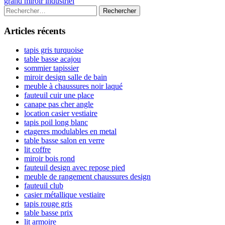
article:
Next
grand miroir industriel
de
article:
Colonne
Rechercher :
l’article
latérale
Articles récents
principale
tapis gris turquoise
table basse acajou
sommier tapissier
miroir design salle de bain
meuble à chaussures noir laqué
fauteuil cuir une place
canape pas cher angle
location casier vestiaire
tapis poil long blanc
etageres modulables en metal
table basse salon en verre
lit coffre
miroir bois rond
fauteuil design avec repose pied
meuble de rangement chaussures design
fauteuil club
casier métallique vestiaire
tapis rouge gris
table basse prix
lit armoire