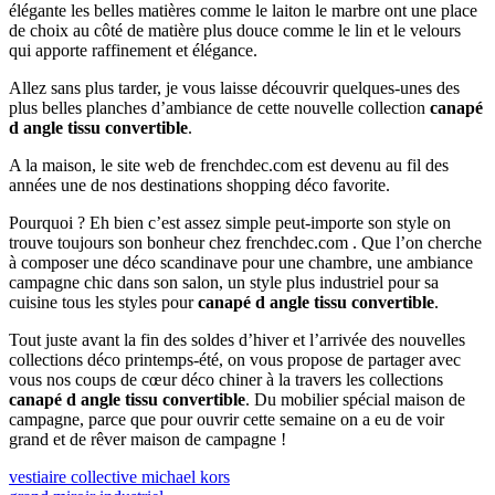
élégante les belles matières comme le laiton le marbre ont une place
de choix au côté de matière plus douce comme le lin et le velours
qui apporte raffinement et élégance.
Allez sans plus tarder, je vous laisse découvrir quelques-unes des
plus belles planches d’ambiance de cette nouvelle collection
canapé
d angle tissu convertible
.
A la maison, le site web de frenchdec.com est devenu au fil des
années une de nos destinations shopping déco favorite.
Pourquoi ? Eh bien c’est assez simple peut-importe son style on
trouve toujours son bonheur chez frenchdec.com . Que l’on cherche
à composer une déco scandinave pour une chambre, une ambiance
campagne chic dans son salon, un style plus industriel pour sa
cuisine tous les styles pour
canapé d angle tissu convertible
.
Tout juste avant la fin des soldes d’hiver et l’arrivée des nouvelles
collections déco printemps-été, on vous propose de partager avec
vous nos coups de cœur déco chiner à la travers les collections
canapé d angle tissu convertible
. Du mobilier spécial maison de
campagne, parce que pour ouvrir cette semaine on a eu de voir
grand et de rêver maison de campagne !
Navigation
Previous
vestiaire collective michael kors