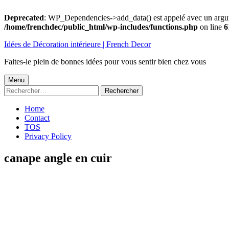
Deprecated
: WP_Dependencies->add_data() est appelé avec un argu
/home/frenchdec/public_html/wp-includes/functions.php
on line
6
Aller
Idées de Décoration intérieure | French Decor
au
contenu
Faites-le plein de bonnes idées pour vous sentir bien chez vous
Menu
Menu
Rechercher :
principal
Home
Contact
TOS
Privacy Policy
canape angle en cuir