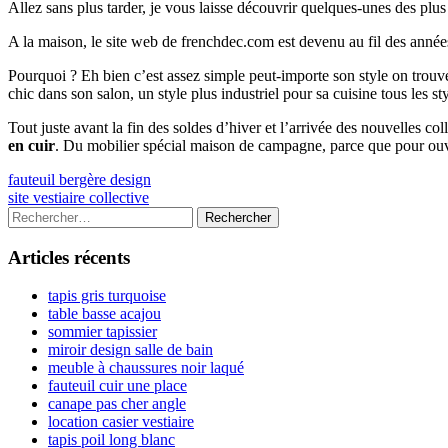
Allez sans plus tarder, je vous laisse découvrir quelques-unes des plu
A la maison, le site web de frenchdec.com est devenu au fil des année
Pourquoi ? Eh bien c’est assez simple peut-importe son style on tr
chic dans son salon, un style plus industriel pour sa cuisine tous les s
Tout juste avant la fin des soldes d’hiver et l’arrivée des nouvelles c
en cuir
. Du mobilier spécial maison de campagne, parce que pour ouv
Navigation
Previous
fauteuil bergère design
article:
Next
site vestiaire collective
de
article:
Colonne
Rechercher :
l’article
latérale
Articles récents
principale
tapis gris turquoise
table basse acajou
sommier tapissier
miroir design salle de bain
meuble à chaussures noir laqué
fauteuil cuir une place
canape pas cher angle
location casier vestiaire
tapis poil long blanc