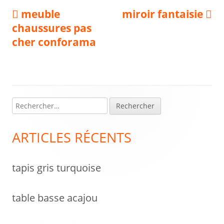
Navigation
Previous
Next
meuble
miroir fantaisie
article:
article:
chaussures pas
de
cher conforama
l’article
R
Colonne
e
latérale
c
ARTICLES RÉCENTS
h
principale
e
tapis gris turquoise
r
c
h
table basse acajou
e
r