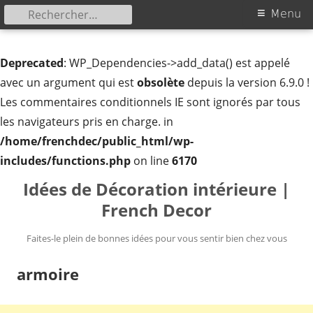
Rechercher :
Menu
Menu
principal
Deprecated
: WP_Dependencies->add_data() est appelé
avec un argument qui est
obsolète
depuis la version 6.9.0 !
Les commentaires conditionnels IE sont ignorés par tous
les navigateurs pris en charge. in
/home/frenchdec/public_html/wp-
includes/functions.php
on line
6170
Aller
Idées de Décoration intérieure |
au
French Decor
contenu
Faites-le plein de bonnes idées pour vous sentir bien chez vous
armoire