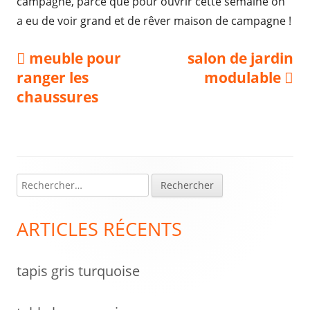
campagne, parce que pour ouvrir cette semaine on
a eu de voir grand et de rêver maison de campagne !
Navigation
Previous
Next
meuble pour
salon de jardin
article:
article:
ranger les
modulable
de
chaussures
l’article
R
Colonne
e
latérale
c
ARTICLES RÉCENTS
h
principale
e
tapis gris turquoise
r
c
h