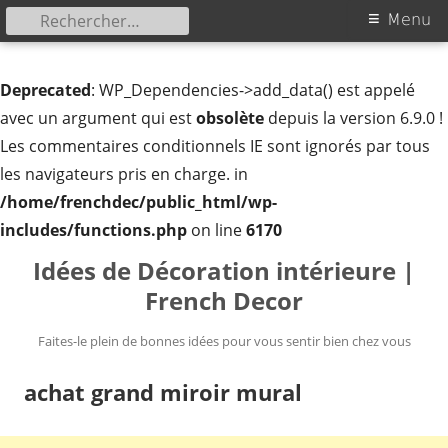
Rechercher :
Menu
Menu
principal
Deprecated
: WP_Dependencies->add_data() est appelé
avec un argument qui est
obsolète
depuis la version 6.9.0 !
Les commentaires conditionnels IE sont ignorés par tous
les navigateurs pris en charge. in
/home/frenchdec/public_html/wp-
includes/functions.php
on line
6170
Aller
Idées de Décoration intérieure |
au
French Decor
contenu
Faites-le plein de bonnes idées pour vous sentir bien chez vous
achat grand miroir mural