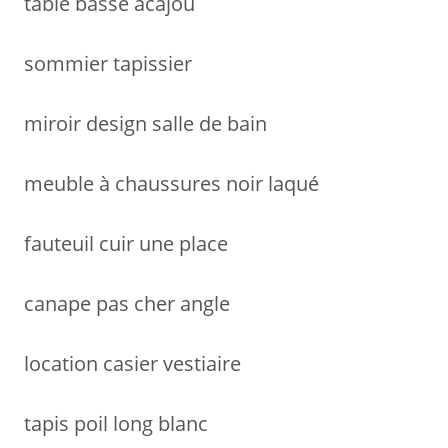
table basse acajou
e
r
sommier tapissier
:
miroir design salle de bain
meuble à chaussures noir laqué
fauteuil cuir une place
canape pas cher angle
location casier vestiaire
tapis poil long blanc